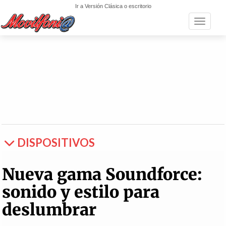
Ir a Versión Clásica o escritorio
Toggle n
DISPOSITIVOS
Nueva gama Soundforce:
sonido y estilo para
deslumbrar