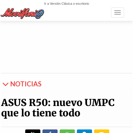
Ir a Versión Clásica o escritorio
Toggle n
NOTICIAS
ASUS R50: nuevo UMPC
que lo tiene todo