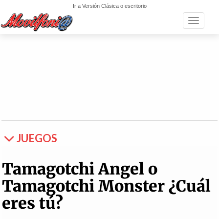
Ir a Versión Clásica o escritorio
Toggle n
JUEGOS
Tamagotchi Angel o
Tamagotchi Monster ¿Cuál
eres tú?