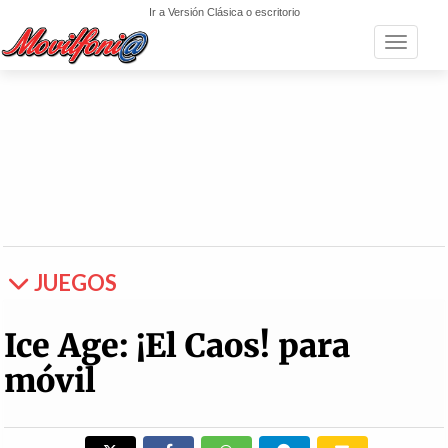
Ir a Versión Clásica o escritorio
Toggle n
JUEGOS
Ice Age: ¡El Caos! para
móvil