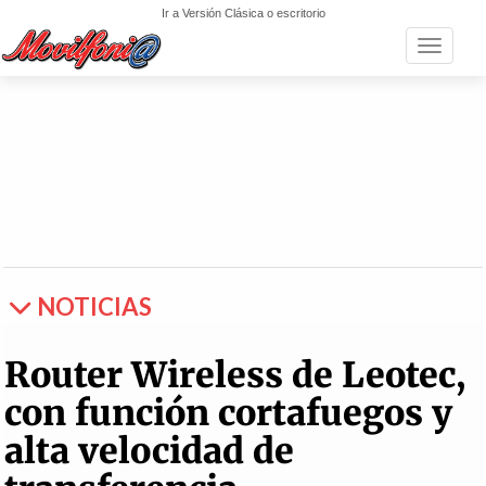
Ir a Versión Clásica o escritorio
Toggle n
NOTICIAS
Router Wireless de Leotec,
con función cortafuegos y
alta velocidad de