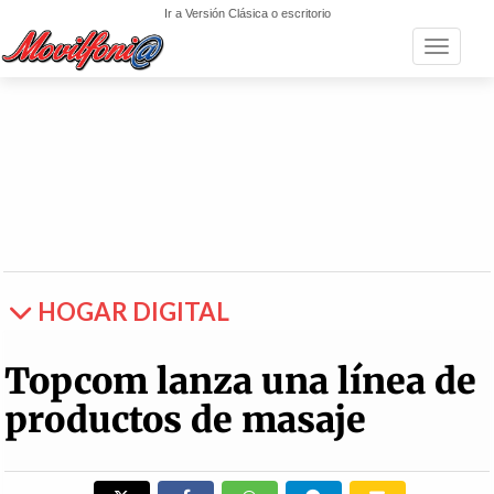
Ir a Versión Clásica o escritorio
Toggle n
HOGAR DIGITAL
Topcom lanza una línea de
productos de masaje