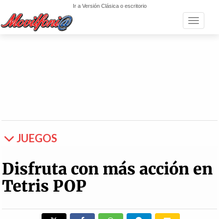
Ir a Versión Clásica o escritorio
Toggle n
JUEGOS
Disfruta con más acción en
Tetris POP