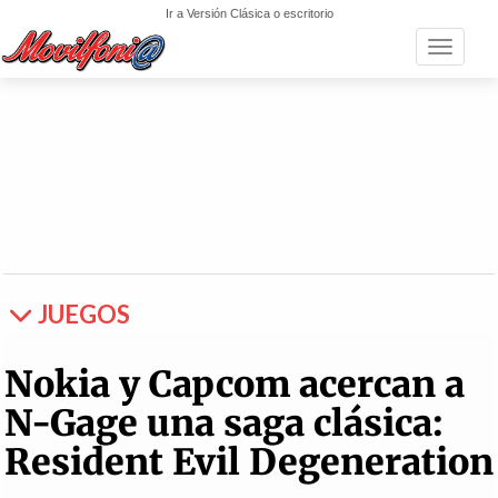
Ir a Versión Clásica o escritorio
Toggle n
JUEGOS
Nokia y Capcom acercan a
N-Gage una saga clásica:
Resident Evil Degeneration