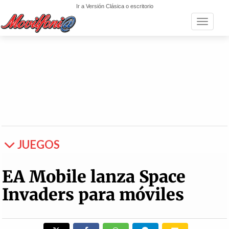
Ir a Versión Clásica o escritorio
Toggle n
JUEGOS
EA Mobile lanza Space
Invaders para móviles