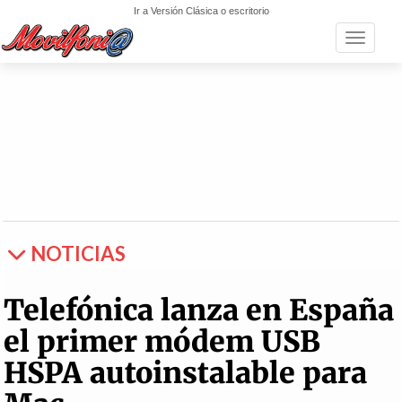
Ir a Versión Clásica o escritorio
Toggle n
NOTICIAS
Telefónica lanza en España
el primer módem USB
HSPA autoinstalable para