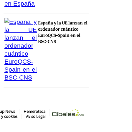
España y la UE lanzan el
ordenador cuántico
EuroQCS-Spain en el
BSC-CNS
map News
Hemeroteca
d y cookies
Aviso Legal