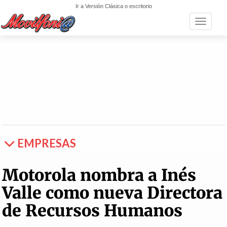
Ir a Versión Clásica o escritorio
Toggle n
EMPRESAS
Motorola nombra a Inés
Valle como nueva Directora
de Recursos Humanos