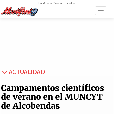
Ir a Versión Clásica o escritorio
Toggle n
ACTUALIDAD
Campamentos científicos
de verano en el MUNCYT
de Alcobendas