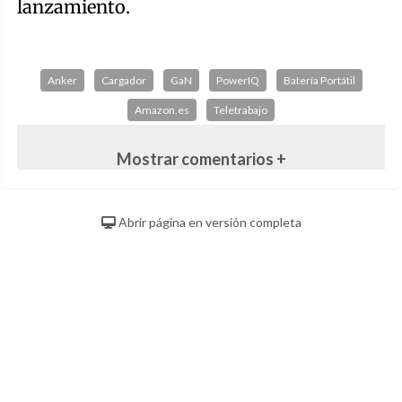
lanzamiento.
Anker
Cargador
GaN
PowerIQ
Batería Portátil
Amazon.es
Teletrabajo
Mostrar comentarios +
Abrir página en versión completa