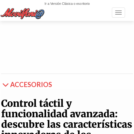
Ir a Versión Clásica o escritorio
Toggle n
ACCESORIOS
Control táctil y
funcionalidad avanzada:
descubre las características