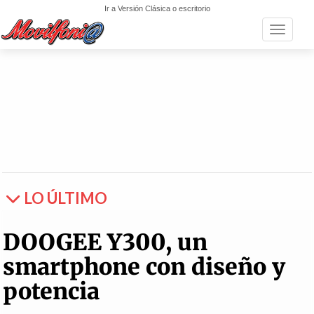
Ir a Versión Clásica o escritorio
Toggle n
LO ÚLTIMO
DOOGEE Y300, un
smartphone con diseño y
potencia