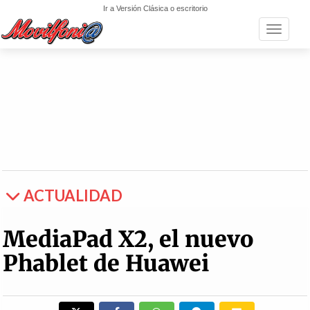
Ir a Versión Clásica o escritorio
Toggle n
ACTUALIDAD
MediaPad X2, el nuevo
Phablet de Huawei