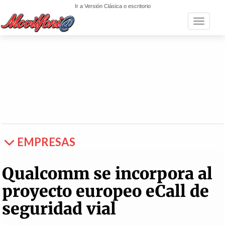
Ir a Versión Clásica o escritorio
Toggle n
EMPRESAS
Qualcomm se incorpora al
proyecto europeo eCall de
seguridad vial