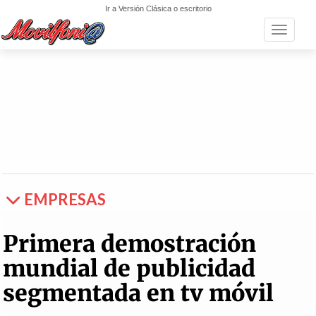
Ir a Versión Clásica o escritorio
Toggle n
EMPRESAS
Primera demostración
mundial de publicidad
segmentada en tv móvil