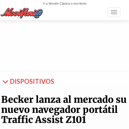
Ir a Versión Clásica o escritorio
Toggle n
DISPOSITIVOS
Becker lanza al mercado su
nuevo navegador portátil
Traffic Assist Z101