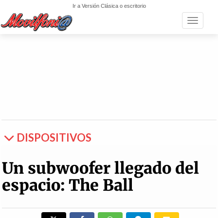
Ir a Versión Clásica o escritorio
Toggle n
DISPOSITIVOS
Un subwoofer llegado del
espacio: The Ball