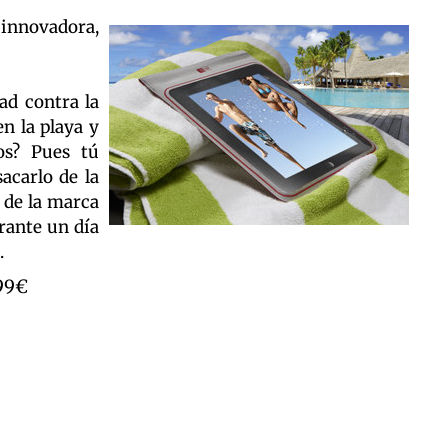
 innovadora,
ad contra la
en la playa y
os? Pues tú
acarlo de la
 de la marca
urante un día
.
99€