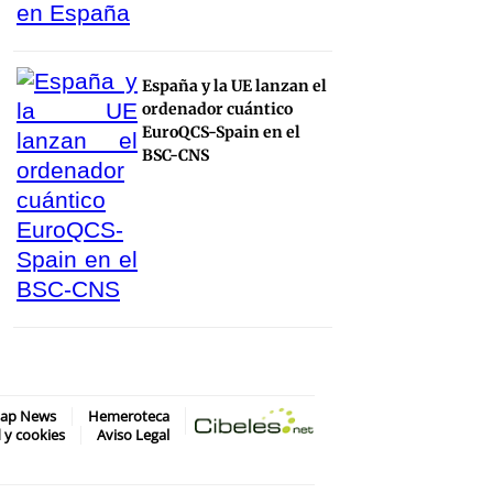
España y la UE lanzan el
ordenador cuántico
EuroQCS-Spain en el
BSC-CNS
map News
Hemeroteca
d y cookies
Aviso Legal