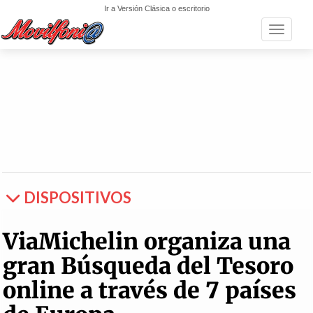
Ir a Versión Clásica o escritorio
Toggle n
DISPOSITIVOS
ViaMichelin organiza una
gran Búsqueda del Tesoro
online a través de 7 países