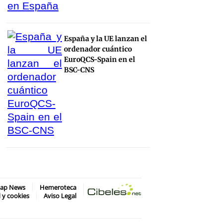
España y la UE lanzan el
ordenador cuántico
EuroQCS-Spain en el
BSC-CNS
map News
Hemeroteca
d y cookies
Aviso Legal