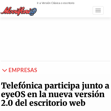
Ir a Versión Clásica o escritorio
Toggle n
EMPRESAS
Telefónica participa junto a
eyeOS en la nueva versión
2.0 del escritorio web