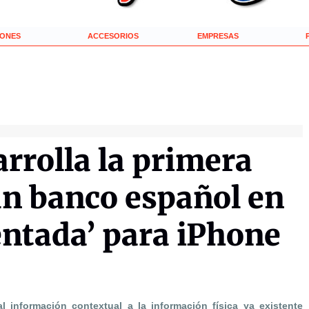
IONES
ACCESORIOS
EMPRESAS
rrolla la primera
un banco español en
entada’ para iPhone
 información contextual a la información física ya existente