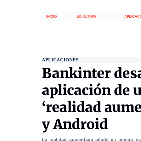
INICIO
LO ÚLTIMO
APLICAC
APLICACIONES
Bankinter desa
aplicación de 
‘realidad aum
y Android
La realidad aumentada añade en tiempo real