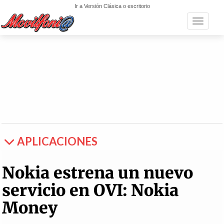
Ir a Versión Clásica o escritorio
Toggle n
APLICACIONES
Nokia estrena un nuevo
servicio en OVI: Nokia
Money