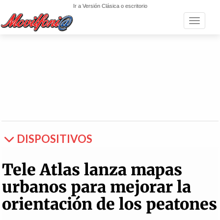
Ir a Versión Clásica o escritorio
Toggle n
DISPOSITIVOS
Tele Atlas lanza mapas
urbanos para mejorar la
orientación de los peatones