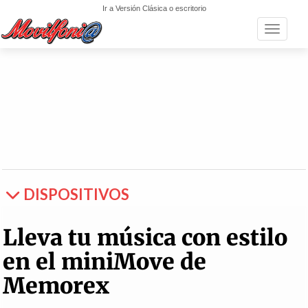
Ir a Versión Clásica o escritorio
Toggle n
DISPOSITIVOS
Lleva tu música con estilo
en el miniMove de
Memorex