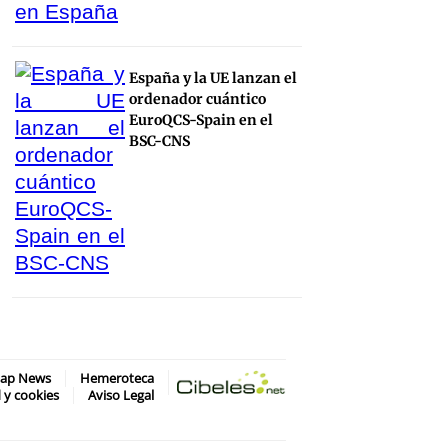
España y la UE lanzan el
ordenador cuántico
EuroQCS-Spain en el
BSC-CNS
map News
Hemeroteca
d y cookies
Aviso Legal