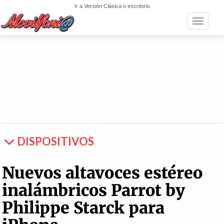
Ir a Versión Clásica o escritorio
Toggle n
DISPOSITIVOS
Nuevos altavoces estéreo
inalámbricos Parrot by
Philippe Starck para