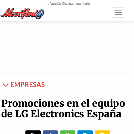
Ir a Versión Clásica o escritorio
Toggle n
EMPRESAS
Promociones en el equipo
de LG Electronics España