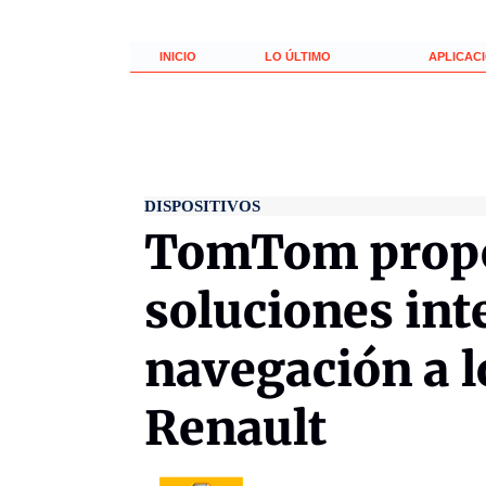
INICIO
LO ÚLTIMO
APLICAC
DISPOSITIVOS
TomTom propo
soluciones int
navegación a l
Renault