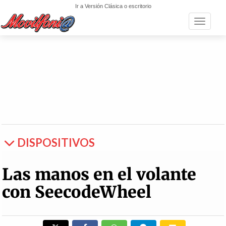
Ir a Versión Clásica o escritorio
Toggle n
DISPOSITIVOS
Las manos en el volante
con SeecodeWheel