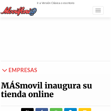
Ir a Versión Clásica o escritorio
Toggle n
EMPRESAS
MÁSmovil inaugura su
tienda online