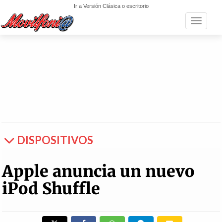
Ir a Versión Clásica o escritorio
Toggle n
DISPOSITIVOS
Apple anuncia un nuevo
iPod Shuffle