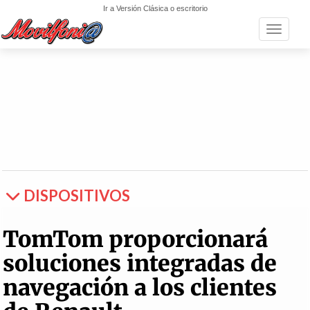
Ir a Versión Clásica o escritorio
Toggle n
DISPOSITIVOS
TomTom proporcionará
soluciones integradas de
navegación a los clientes