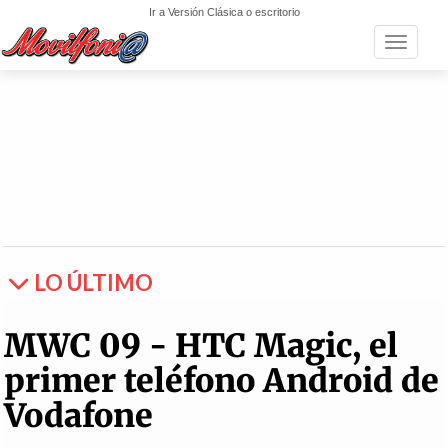
Ir a Versión Clásica o escritorio
Toggle n
LO ÚLTIMO
MWC 09 - HTC Magic, el
primer teléfono Android de
Vodafone