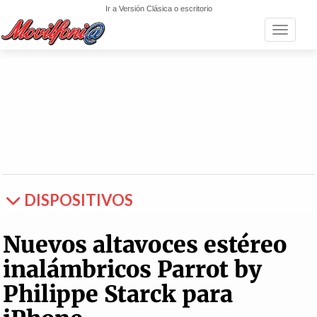
Ir a Versión Clásica o escritorio
Toggle n
DISPOSITIVOS
Nuevos altavoces estéreo
inalámbricos Parrot by
Philippe Starck para