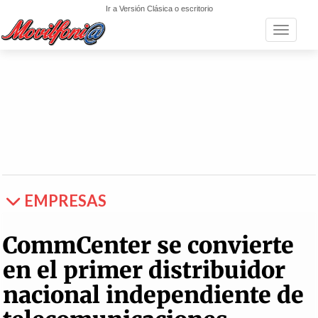
Ir a Versión Clásica o escritorio
Toggle n
EMPRESAS
CommCenter se convierte
en el primer distribuidor
nacional independiente de