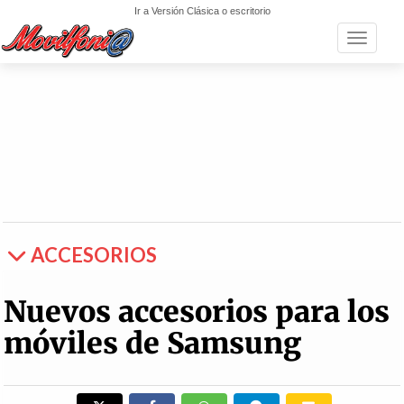
Ir a Versión Clásica o escritorio
Toggle n
ACCESORIOS
Nuevos accesorios para los
móviles de Samsung