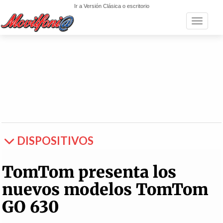
Ir a Versión Clásica o escritorio
Toggle n
DISPOSITIVOS
TomTom presenta los
nuevos modelos TomTom
GO 630