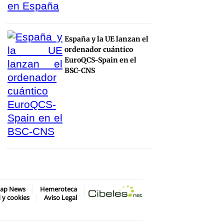
España y la UE lanzan el
ordenador cuántico
EuroQCS-Spain en el
BSC-CNS
map News
Hemeroteca
d y cookies
Aviso Legal