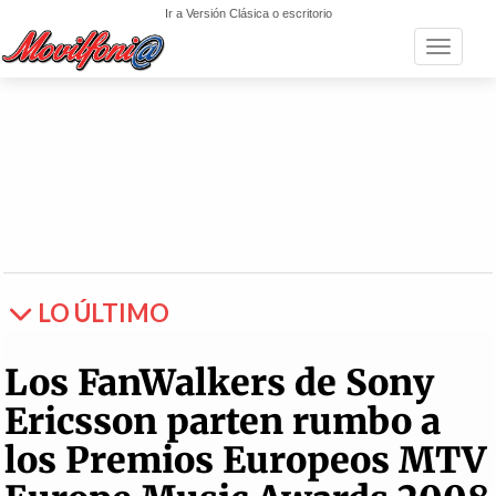
Ir a Versión Clásica o escritorio
Toggle n
LO ÚLTIMO
Los FanWalkers de Sony
Ericsson parten rumbo a
los Premios Europeos MTV