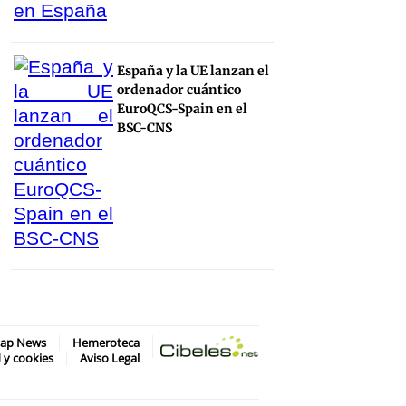
España y la UE lanzan el
ordenador cuántico
EuroQCS-Spain en el
BSC-CNS
map News
Hemeroteca
d y cookies
Aviso Legal