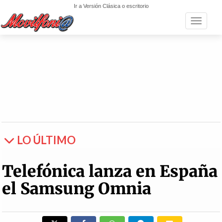
Ir a Versión Clásica o escritorio
Toggle n
LO ÚLTIMO
Telefónica lanza en España
el Samsung Omnia