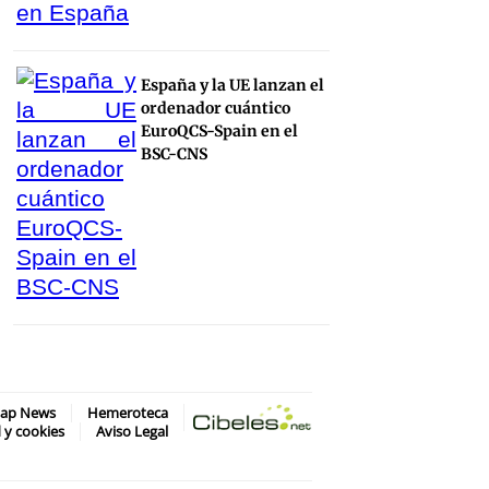
España y la UE lanzan el
ordenador cuántico
EuroQCS-Spain en el
BSC-CNS
map News
Hemeroteca
d y cookies
Aviso Legal