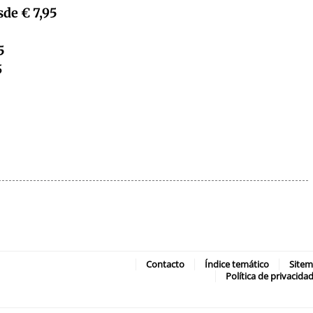
sde € 7,95
5
5
Contacto
Índice temático
Site
Política de privacida