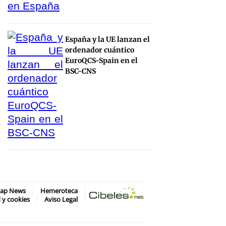
España y la UE lanzan el
ordenador cuántico
EuroQCS-Spain en el
BSC-CNS
map News
Hemeroteca
d y cookies
Aviso Legal