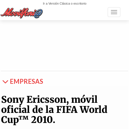
Ir a Versión Clásica o escritorio
Toggle n
EMPRESAS
Sony Ericsson, móvil
oficial de la FIFA World
Cup™ 2010.