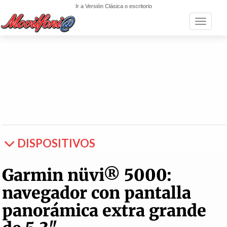
Ir a Versión Clásica o escritorio
Toggle n
DISPOSITIVOS
Garmin nüvi® 5000:
navegador con pantalla
panorámica extra grande